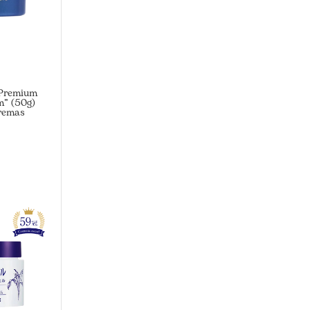
 Premium
m” (50g)
kremas