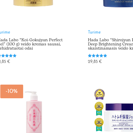
urime
Turime
ada Labo “Koi-Gokujyun Perfect
Hada Labo “Shirojyun
el” (100 g) veido kremas sausai,
Deep Brightening Crea
ehidratuotai odai
skaistinamasis veido 
vertinimas:
Įvertinimas:
1,85
€
29,85
€
.00
5.00
š 5
iš 5
-10%