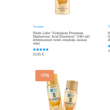
Turime
T
Hada Labo “Gokujyun Premium
H
Hyaluronic Acid Emulsion” (140 ml)
G
drėkinamoji veido emulsija sausai
d
odai
Į
3
5
Įvertinimas:
25,85
€
i
5.00
iš 5
-15%