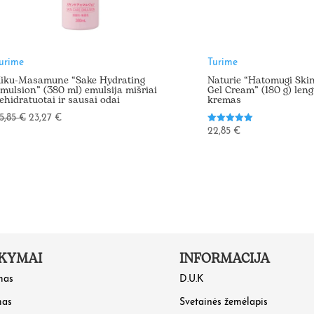
urime
Turime
iku-Masamune “Sake Hydrating
Naturie “Hatomugi Skin
mulsion” (380 ml) emulsija mišriai
Gel Cream” (180 g) leng
ehidratuotai ir sausai odai
kremas
Original
Current
5,85
€
23,27
€
Įvertinimas:
22,85
€
price
price
5.00
iš 5
was:
is:
25,85 €.
23,27 €.
KYMAI
INFORMACIJA
mas
D.U.K
mas
Svetainės žemėlapis