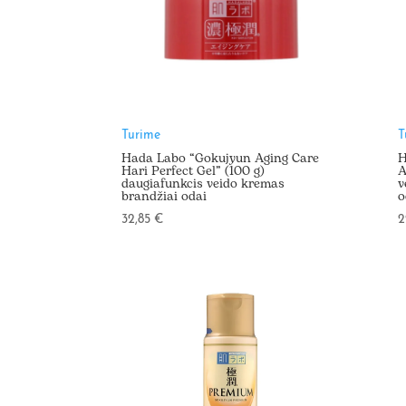
Turime
T
Hada Labo “Gokujyun Aging Care
H
Hari Perfect Gel” (100 g)
A
daugiafunkcis veido kremas
v
brandžiai odai
o
32,85
€
2