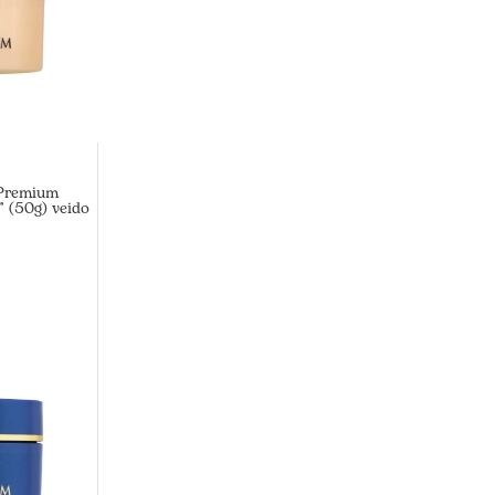
Premium
 (50g) veido