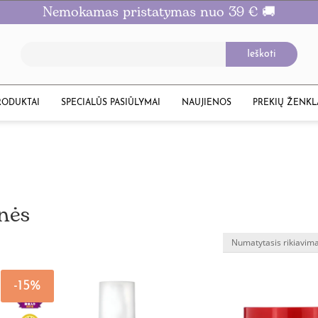
Nemokamas pristatymas nuo 39 € 🚚
RODUKTAI
SPECIALŪS PASIŪLYMAI
NAUJIENOS
PREKIŲ ŽENKL
nės
-15%