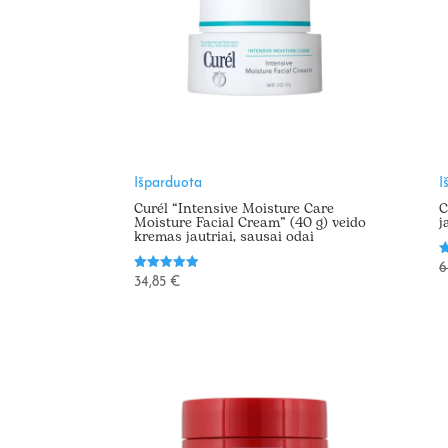
Išparduota
I
Curél “Intensive Moisture Care
C
Moisture Facial Cream” (40 g) veido
j
kremas jautriai, sausai odai
Į
6
4
Įvertinimas:
34,85
€
i
5.00
iš 5