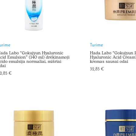
urime
Turime
ada Labo “Gokujyun Hyaluronic
Hada Labo “Gokujyun 
cid Emulsion” (140 ml) drėkinamoji
Hyaluronic Acid Cream”
eido emulsija normaliai, mišriai
kremas sausai odai
dai
32,85
€
2,85
€