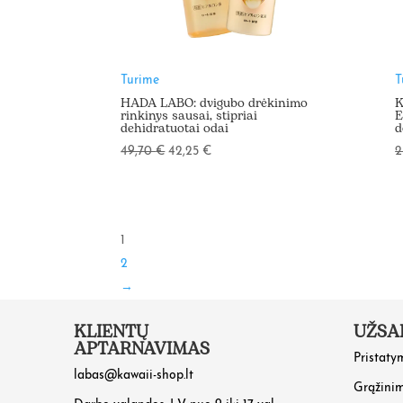
Turime
T
HADA LABO: dvigubo drėkinimo
K
rinkinys sausai, stipriai
E
dehidratuotai odai
d
Original
Current
49,70
€
42,25
€
2
price
price
was:
is:
49,70 €.
42,25 €.
1
2
→
KLIENTŲ
UŽSA
APTARNAVIMAS
Pristaty
labas@kawaii-shop.lt
Grąžini