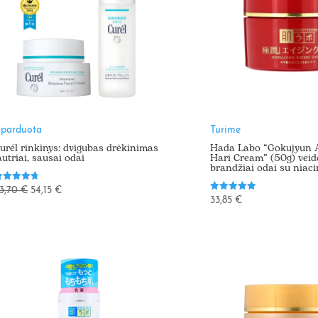
šparduota
Turime
urél rinkinys: dvigubas drėkinimas
Hada Labo “Gokujyun 
autriai, sausai odai
Hari Cream” (50g) vei
brandžiai odai su niac
vertinimas:
Original
Current
3,70
€
54,15
€
.67
Įvertinimas:
33,85
€
price
price
š 5
5.00
iš 5
was:
is:
63,70 €.
54,15 €.