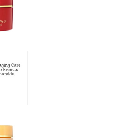
Aging Care
do kremas
inamidu