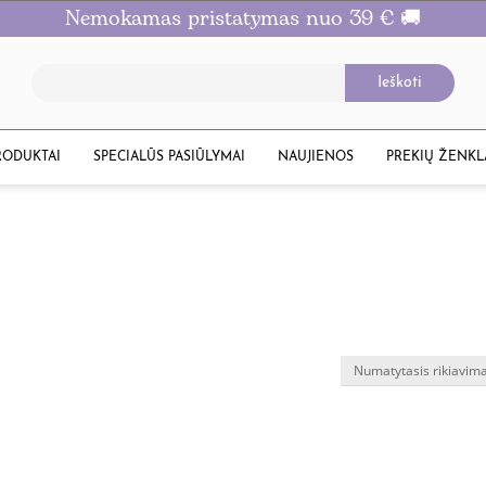
Nemokamas pristatymas nuo 39 € 🚚
RODUKTAI
SPECIALŪS PASIŪLYMAI
NAUJIENOS
PREKIŲ ŽENKL