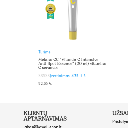
Turime
Melano CC “Vitamin C Intensive
Anti-Spot Essence” (20 ml) vitamino
C serumas
Įvertinimas:
4.75
iš 5
22,85
€
KLIENTŲ
UŽSA
APTARNAVIMAS
Pristaty
labas@kawaii-shop.lt