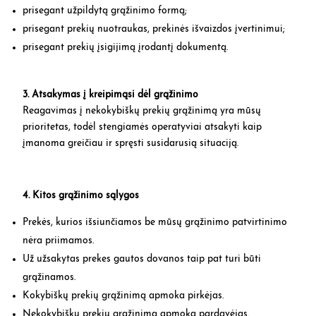
prisegant užpildytą grąžinimo formą;
prisegant prekių nuotraukas, prekinės išvaizdos įvertinimui;
prisegant prekių įsigijimą įrodantį dokumentą.
3. Atsakymas į kreipimąsi dėl grąžinimo
Reagavimas į nekokybiškų prekių grąžinimą yra mūsų
prioritetas, todėl stengiamės operatyviai atsakyti kaip
įmanoma greičiau ir spręsti susidarusią situaciją.
4. Kitos grąžinimo sąlygos
Prekės, kurios išsiunčiamos be mūsų grąžinimo patvirtinimo
nėra priimamos.
Už užsakytas prekes gautos dovanos taip pat turi būti
grąžinamos.
Kokybiškų prekių grąžinimą apmoka pirkėjas.
Nekokybiškų prekių grąžinimą apmoka pardavėjas.