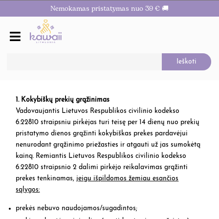
Nemokamas pristatymas nuo 39 € 🚚
GRĄŽINIMAS
1. Kokybiškų prekių grąžinimas
Vadovaujantis Lietuvos Respublikos civilinio kodekso
6.22810 straipsniu pirkėjas turi teisę per 14 dienų nuo prekių
pristatymo dienos grąžinti kokybiškas prekes pardavėjui
nenurodant grąžinimo priežasties ir atgauti už jas sumokėtą
kainą. Remiantis Lietuvos Respublikos civilinio kodekso
6.22810 straipsnio 2 dalimi pirkėjo reikalavimas grąžinti
prekes tenkinamas,
jeigu išpildomos žemiau esančios
sąlygos:
prekės nebuvo naudojamos/sugadintos;