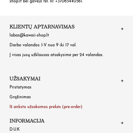
shop.lt bei gavėjo tel. nr. +37065440561.
KLIENTŲ APTARNAVIMAS
labas@kawaii-shop.lt
Darbo valandos: I-V nuo 9 iki 17 val.
Į visas jusų užklausas atsakysime per 24 valandas.
UŽSAKYMAI
Pristatymas
Grąžinimas
Iš anksto užsakomos prekės (pre-order)
INFORMACIJA
D.U.K