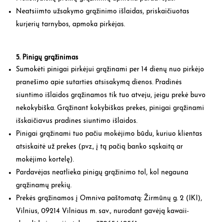
Neatsiimto užsakymo grąžinimo išlaidas, priskaičiuotas
kurjerių tarnybos, apmoka pirkėjas.
5. Pinigų grąžinimas
Sumokėti pinigai pirkėjui grąžinami per 14 dienų nuo pirkėjo
pranešimo apie sutarties atsisakymą dienos. Pradinės
siuntimo išlaidos grąžinamos tik tuo atveju, jeigu
prekė buvo
nekokybiška. Grąžinant kokybiškas prekes, pinigai grąžinami
išskaičiavus pradines siuntimo išlaidos.
Pinigai grąžinami tuo pačiu mokėjimo būdu, kuriuo klientas
atsiskaitė už prekes (pvz., į tą pačią banko sąskaitą ar
mokėjimo kortelę).
Pardavėjas neatlieka pinigų grąžinimo tol, kol negauna
grąžinamų prekių.
Prekės grąžinamos į Omniva paštomatą: Žirmūnų g. 2 (IKI),
Vilnius, 09214 Vilniaus m. sav., nurodant gavėją kawaii-