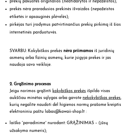
prekių pakuotės originalios (neatidarytos ir nepažeistos);
prekės nėra praradusios prekinės išvaizdos (nepažeistos
etiketės ir apsauginės plėvelės);
pirkėjas turi įrodymus patvirtinančius prekių pirkimą iš šios
internetinės parduotuvės.
SVARBU: Kokybiškos prekės
nėra priimamos
iš juridinių
asmenų arba fizinių asmenų, kurie įsigyja prekes ir jas
naudoja savo veikloje.
2. Grąžinimo procesas
Jeigu norimos grąžinti
kokybiškos prekės
išpildo visas
aukščiau minėtas sąlygas arba gavote
nekokybiškas prekes
,
kurių negalite naudoti dėl higienos normų prašome kreiptis
elektroniniu paštu
labas@kawaii-shop.lt
:
laiško “pavadinime” nurodant: GRĄŽINIMAS – (jūsų
užsakymo numeris);