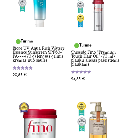
Turime
Turime
Biore UV Aqua Rich Watery
Essence Sunscreen SPF50+
Shiseido Fino “Premium
PA++++(70 g) lengvas gelinis
Touch Hair Oil” (70 ml)
kremas nuo saulės
plaukų aliejus pažeistiems
plaukams
Įvertinimas:
20,85
€
5.00
Įvertinimas:
24,85
€
iš 5
5.00
iš 5