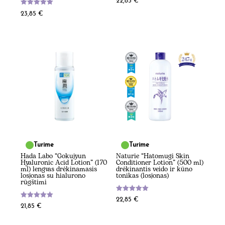
22,85
€
:
4.75
Įvertinimas:
23,85
€
iš 5
5.00
iš 5
Turime
Turime
Hada Labo “Gokujyun
Naturie “Hatomugi Skin
Hyaluronic Acid Lotion” (170
Conditioner Lotion” (500 ml)
ml) lengvas drėkinamasis
drėkinantis veido ir kūno
losjonas su hialurono
tonikas (losjonas)
rūgštimi
Įvertinimas:
22,85
€
5.00
Įvertinimas:
21,85
€
iš 5
5.00
iš 5