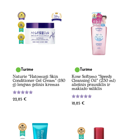
Turime
Turime
Naturie “Hatomugi Skin
Kose Softymo “Speedy
Conditioner Gel Cream” (180
Cleansing Oil” (230 ml)
g) lengvas gelinis kremas
aliejinis prausiklis ir
makiažo valiklis
Įvertinimas:
22,85
€
5.00
Įvertinimas:
18,85
€
iš 5
5.00
iš 5