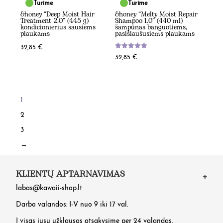
Turime
Turime
&honey “Deep Moist Hair
&honey “Melty Moist Repair
Treatment 2.0” (445 g)
Shampoo 1.0” (440 ml)
kondicionierius sausiems
šampūnas banguotiems,
plaukams
pasišiaušusiems plaukams
32,85
€
Įvertinimas:
32,85
€
5.00
iš 5
1
2
3
→
KLIENTŲ APTARNAVIMAS
labas@kawaii-shop.lt
Darbo valandos: I-V nuo 9 iki 17 val.
Į visas jusų užklausas atsakysime per 24 valandas.