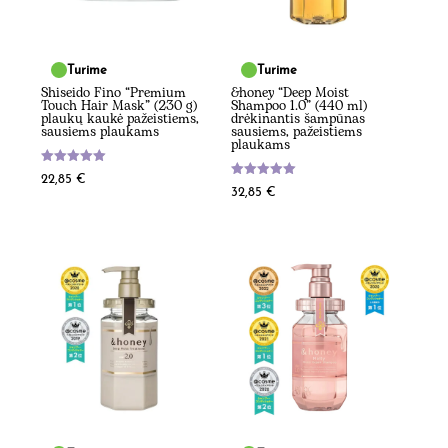
Turime
Turime
Shiseido Fino “Premium
&honey “Deep Moist
Touch Hair Mask” (230 g)
Shampoo 1.0” (440 ml)
plaukų kaukė pažeistiems,
drėkinantis šampūnas
sausiems plaukams
sausiems, pažeistiems
plaukams
Įvertinimas:
22,85
€
5.00
Įvertinimas:
32,85
€
iš 5
5.00
iš 5