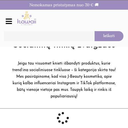
Nemokamas pristatymas nuo 39 € 🚚
Socialinių tinklų žvaigždės
Jeigu tau visuomet knieti išbandyti produktus, kurie
trend’ina socialiniuose tinkluose – ši kategorija skirta tau!
Mes pasirūpinome, kad visa J-Beauty kosmetika, apie
kurią kalba influenceriai Instagram ir TikTok platformose,
būtų vienoje vietoje pas mus. Taupyk laiką ir rinkis iš
populiariausių!