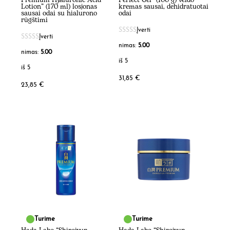
Premium Hyaluronic Acid
Perfect Gel” (100 g) veido
Lotion” (170 ml) losjonas
kremas sausai, dehidratuotai
sausai odai su hialurono
odai
rūgštimi
Įverti
Įverti
nimas:
5.00
nimas:
5.00
iš 5
iš 5
31,85
€
23,85
€
Turime
Turime