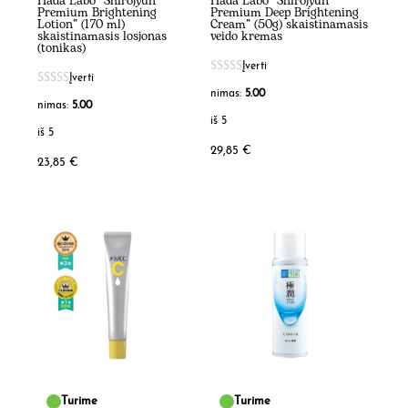
Hada Labo “Shirojyun
Hada Labo “Shirojyun
Premium Brightening
Premium Deep Brightening
Lotion” (170 ml)
Cream” (50g) skaistinamasis
skaistinamasis losjonas
veido kremas
(tonikas)
Įverti
Įverti
nimas:
5.00
nimas:
5.00
iš 5
iš 5
29,85
€
23,85
€
Turime
Turime