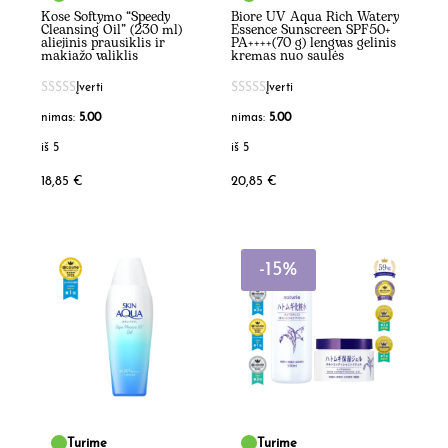
Kose Softymo “Speedy
Biore UV Aqua Rich Watery
Cleansing Oil” (230 ml)
Essence Sunscreen SPF50+
aliejinis prausiklis ir
PA++++(70 g) lengvas gelinis
makiažo valiklis
kremas nuo saulės
Įverti
Įverti
nimas:
5.00
nimas:
5.00
iš 5
iš 5
18,85
€
20,85
€
-15%
Turime
Turime