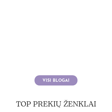
Ar žinojai, kad vienas autentiškiausių japoniškos 
negalvojo visai? Jo istorija prasidėjo ne kosmetikos 
Nors Japonijoje galima rasti tikriausiai visus pasau
ištikimi savo šalyje pagamintai kosmetikai. Tad ir p
VISI BLOGAI
TOP PREKIŲ ŽENKLAI