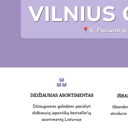

DIDŽIAUSIAS ASORTIMENTAS
IŠBA
Džiaugiamės galėdami pasiūlyti
Išbandom
didžiausią japoniškų bestseller'ių
atsiduria
asortimentą Lietuvoje.