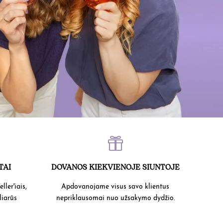

TAI
DOVANOS KIEKVIENOJE SIUNTOJE
ller'iais,
Apdovanojame visus savo klientus
liarūs
nepriklausomai nuo užsakymo dydžio.