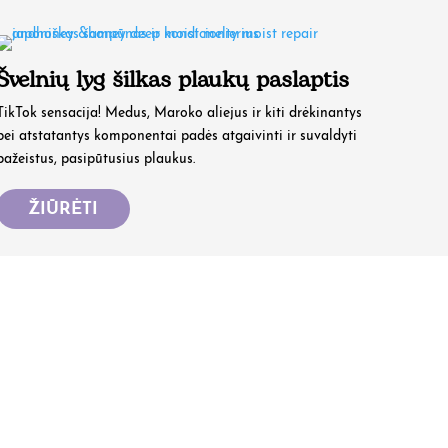
Švelnių lyg šilkas plaukų paslaptis
TikTok sensacija! Medus, Maroko aliejus ir kiti drėkinantys
bei atstatantys komponentai padės atgaivinti ir suvaldyti
pažeistus, pasipūtusius plaukus.
ŽIŪRĖTI