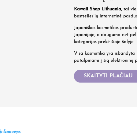
Kawaii Shop Lithuania
, tai vi
bestseller’ių internetinė pardu
Japoniškos kosmetikos produkta
Japonijoje, o dauguma net pe
kategorijos prekė šioje šalyje.
Visa kosmetika yra išbandyta m
patalpinami į šią elektroninę 
SKAITYTI PLAČIAU