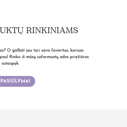
UKTŲ RINKINIAMS
? O galbūt jau turi savo favoritus, kuriuos
giau! Rinkis iš mūsų suformuotų odos priežiūros
r sutaupyk.
 PASIŪLYMAI