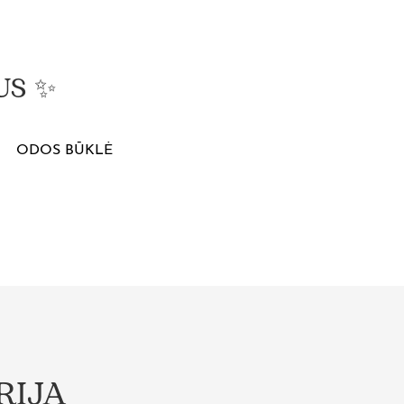
US ✨
ODOS BŪKLĖ
RIJA