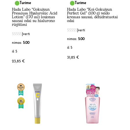
Turime
Turime
Hada Labo “Gokujyun
Hada Labo “Koi-Gokujyun
Premium Hyaluronic Acid
Perfect Gel” (100 g) veido
Lotion” (170 ml) losjonas
kremas sausai, dehidratuotai
sausai odai su hialurono
odai
rūgštimi
Įverti
Įverti
nimas:
5.00
nimas:
5.00
iš 5
iš 5
31,85
€
23,85
€