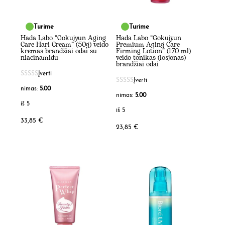
Turime
Turime
Hada Labo “Gokujyun Aging
Hada Labo “Gokujyun
Care Hari Cream” (50g) veido
Premium Aging Care
kremas brandžiai odai su
Firming Lotion” (170 ml)
niacinamidu
veido tonikas (losjonas)
brandžiai odai
Įverti
Įverti
nimas:
5.00
nimas:
5.00
iš 5
iš 5
33,85
€
23,85
€