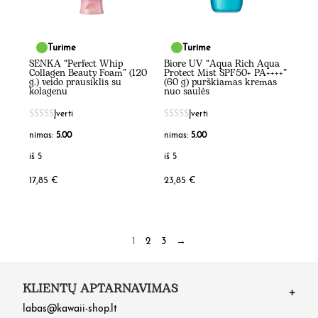
Turime
Turime
SENKA “Perfect Whip
Biore UV “Aqua Rich Aqua
Collagen Beauty Foam” (120
Protect Mist SPF50+ PA++++”
g.) veido prausiklis su
(60 g) purškiamas kremas
kolagenu
nuo saulės
Įverti
Įverti
nimas:
5.00
nimas:
5.00
iš 5
iš 5
17,85
€
23,85
€
1
2
3
→
KLIENTŲ APTARNAVIMAS
labas@kawaii-shop.lt