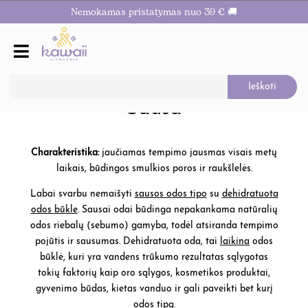
Nemokamas pristatymas nuo 39 € 🚚
Sausa
Charakteristika:
jaučiamas tempimo jausmas visais metų
laikais, būdingos smulkios poros ir raukšlelės.
Labai svarbu nemaišyti
sausos odos tipo
su
dehidratuota
odos būkle
. Sausai odai būdinga nepakankama natūralių
odos riebalų (sebumo) gamyba, todėl atsiranda tempimo
pojūtis ir sausumas. Dehidratuota oda, tai
laikina
odos
būklė, kuri yra vandens trūkumo rezultatas sąlygotas
tokių faktorių kaip oro sąlygos, kosmetikos produktai,
gyvenimo būdas, kietas vanduo ir gali paveikti bet kurį
odos tipą.