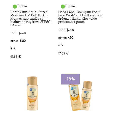
Turime
Turime
Rohto Skin Aqua “Super
Hada Labo “Gokujyun Foam
Moisture UV Gel” (110 g)
Face Wash” (160 ml) švelnios,
kremas nuo saulės su
drėgmę išlaikančios veido
hialurono rūgštimi SPF50+
prausimosi putos
PA++++
Įverti
Įverti
nimas:
4.80
nimas:
5.00
iš 5
iš 5
17,85
€
21,85
€
-15%