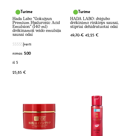
Turime
Turime
Hada Labo “Gokujyun
HADA LABO: dvigubo
Premium Hyaluronic Acid
drėkinimo rinkinys sausai,
Emulsion” (140 ml)
stipriai dehidratuotai odai
drėkinamoji veido emulsija
sausai odai
Original
Current
49,70
€
42,25
€
price
price
Įverti
was:
is:
nimas:
5.00
49,70 €.
42,25 €.
iš 5
25,85
€