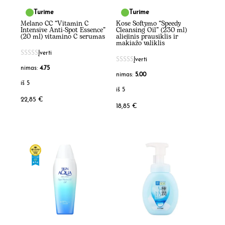
Turime
Turime
Melano CC “Vitamin C
Kose Softymo “Speedy
Intensive Anti-Spot Essence”
Cleansing Oil” (230 ml)
(20 ml) vitamino C serumas
aliejinis prausiklis ir
makiažo valiklis
Įverti
Įverti
nimas:
4.75
nimas:
5.00
iš 5
iš 5
22,85
€
18,85
€