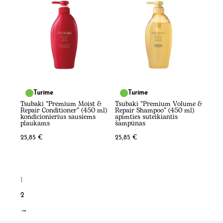
Turime
Turime
Tsubaki “Premium Moist &
Tsubaki “Premium Volume &
Repair Conditioner” (450 ml)
Repair Shampoo” (450 ml)
kondicionierius sausiems
apimties suteikiantis
plaukams
šampūnas
25,85
€
25,85
€
1
2
→