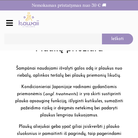
Nemokamas pristatymas nuo 39 € 🚚
Plaukų priežiūra
Šampūnai naudojami išvalyti galos odą ir plaukus nuo
riebalų, aplinkos teršalų bei plaukų priemonių likučių.
Kondicionieriai Japonijoje vadinami gydančiomis
priemonėmis (
angl. treatments
) ir yra skirti sustiprinti
plauko apsauginę funkciją, išlyginti kutikules, sumažinti
pažeidimo riziką ir drėgmės netekimą bei padaryti
plaukus lengviau šukuojamus.
Plaukų aliejukai geba ypač giliai įsiskverbti į plauko
sluoksnius ir pamaitinti iš pagrindų, taip pagerindami