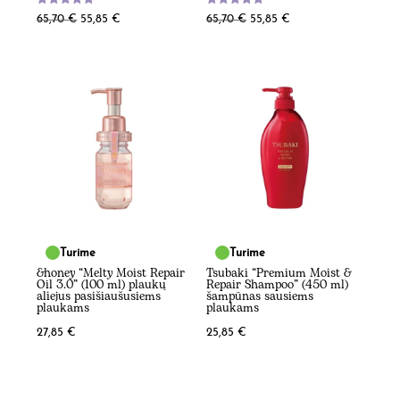
Įvertinimas:
Įvertinimas:
Original
Current
Original
Current
65,70
€
55,85
€
65,70
€
55,85
€
5.00
5.00
iš 5
iš 5
price
price
price
price
was:
is:
was:
is:
65,70 €.
55,85 €.
65,70 €.
55,85 €.
Turime
Turime
&honey “Melty Moist Repair
Tsubaki “Premium Moist &
Oil 3.0” (100 ml) plaukų
Repair Shampoo” (450 ml)
aliejus pasišiaušusiems
šampūnas sausiems
plaukams
plaukams
27,85
€
25,85
€