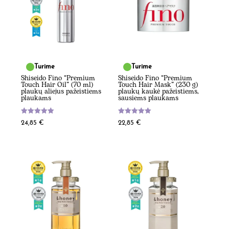
Turime
Turime
Shiseido Fino “Premium
Shiseido Fino “Premium
Touch Hair Oil” (70 ml)
Touch Hair Mask” (230 g)
plaukų aliejus pažeistiems
plaukų kaukė pažeistiems,
plaukams
sausiems plaukams
Įvertinimas:
Įvertinimas:
24,85
€
22,85
€
5.00
5.00
iš 5
iš 5