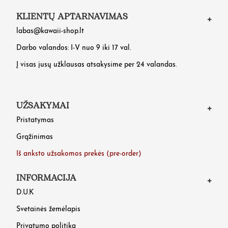
KLIENTŲ APTARNAVIMAS
labas@kawaii-shop.lt
Darbo valandos: I-V nuo 9 iki 17 val.
Į visas jusų užklausas atsakysime per 24 valandas.
UŽSAKYMAI
Pristatymas
Grąžinimas
Iš anksto užsakomos prekės (pre-order)
INFORMACIJA
D.U.K
Svetainės žemėlapis
Privatumo politika