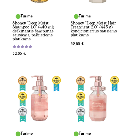
Turime
Turime
&honey “Deep Moist
&honey “Deep Moist Hair
Shampoo 1.0” (440 ml)
Treatment 2.0” (445 g)
drėkinantis šampūnas
kondicionierius sausiems
sausiems, pažeistiems
plaukams
plaukams
32,85
€
Įvertinimas:
32,85
€
5.00
iš 5
Turime
Turime