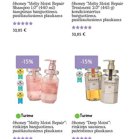
&honey “Melty Moist Repair
&honey “Melty Moist Repair
Shampoo 1.0” (440 ml)
Treatment 2.0” (445 g)
šampūnas banguotiems,
kondicionierius
pasišiaušusiems plaukams
banguotiems,
pasišiaušusiems plaukams
Įvertinimas:
32,85
€
5.00
Įvertinimas:
32,85
€
iš 5
5.00
iš 5
-15%
-15%
Turime
Turime
&honey “Melty Moist Repair”:
&honey “Deep Moist”:
rinkinys banguotiems,
rinkinys sausiems,
pasišiaušusiems plaukams
pažeistiems plaukams