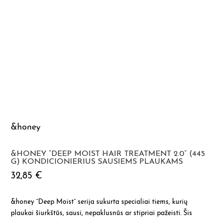
&honey
&HONEY “DEEP MOIST HAIR TREATMENT 2.0” (445
G) KONDICIONIERIUS SAUSIEMS PLAUKAMS
32,85
€
&honey “Deep Moist” serija sukurta specialiai tiems, kurių
plaukai šiurkštūs, sausi, nepaklusnūs ar stipriai pažeisti. Šis