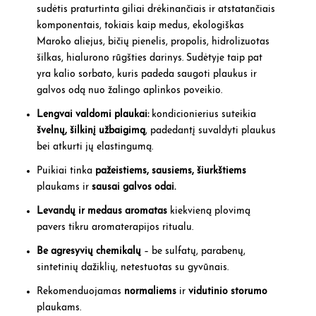
sudėtis praturtinta giliai drėkinančiais ir atstatančiais
komponentais, tokiais kaip medus, ekologiškas
Maroko aliejus, bičių pienelis, propolis, hidrolizuotas
šilkas, hialurono rūgšties darinys. Sudėtyje taip pat
yra kalio sorbato, kuris padeda saugoti plaukus ir
galvos odą nuo žalingo aplinkos poveikio.
Lengvai valdomi plaukai:
kondicionierius suteikia
švelnų, šilkinį užbaigimą
, padedantį suvaldyti plaukus
bei atkurti jų elastingumą.
Puikiai tinka
pažeistiems, sausiems,
šiurkštiems
plaukams ir
sausai galvos odai.
Levandų ir medaus aromatas
kiekvieną plovimą
pavers tikru aromaterapijos ritualu.
Be agresyvių chemikalų
– be sulfatų, parabenų,
sintetinių dažiklių, netestuotas su gyvūnais.
Rekomenduojamas
normaliems
ir
vidutinio storumo
plaukams.