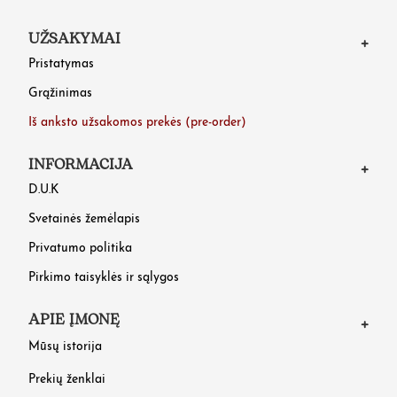
UŽSAKYMAI
Pristatymas
Grąžinimas
Iš anksto užsakomos prekės (pre-order)
INFORMACIJA
D.U.K
Svetainės žemėlapis
Privatumo politika
Pirkimo taisyklės ir sąlygos
APIE ĮMONĘ
Mūsų istorija
Prekių ženklai