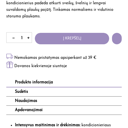
kondicionierius padeda atkurti sveikų, švelnių ir lengvai
suvaldomų plaukų pojūtį. Tinkamas normaliems ir vidutinio
storumo plaukams.
Į KREPŠELĮ
Nemokamas pristatymas apsiperkant už 39 €
Dovanos kiekvienoje siuntoje
Produkto informacija
Sudėtis
Naudojimas
Apdovanojimai
Intensyvus maitinimas ir drėkinimas:
kondicionieriaus