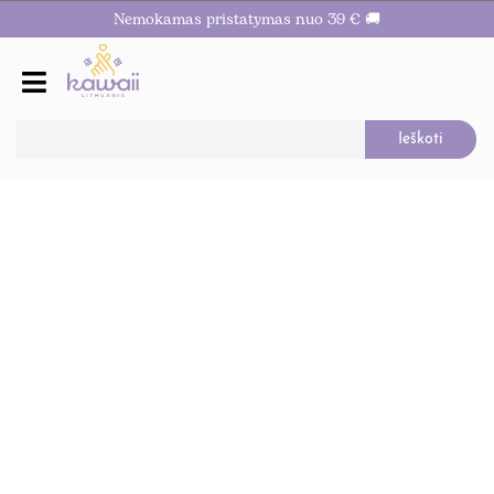
Nemokamas pristatymas nuo 39 € 🚚