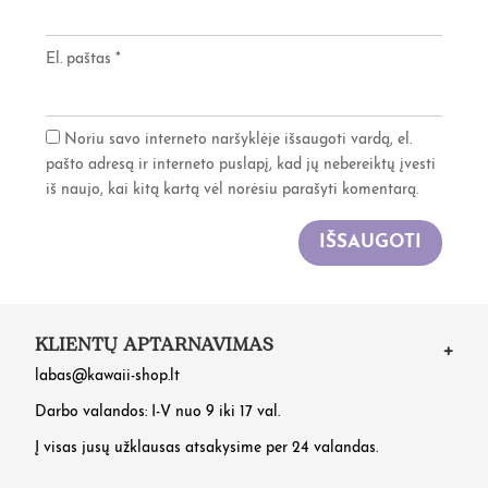
El. paštas
*
Noriu savo interneto naršyklėje išsaugoti vardą, el.
pašto adresą ir interneto puslapį, kad jų nebereiktų įvesti
iš naujo, kai kitą kartą vėl norėsiu parašyti komentarą.
IŠSAUGOTI
KLIENTŲ APTARNAVIMAS
labas@kawaii-shop.lt
Darbo valandos: I-V nuo 9 iki 17 val.
Į visas jusų užklausas atsakysime per 24 valandas.