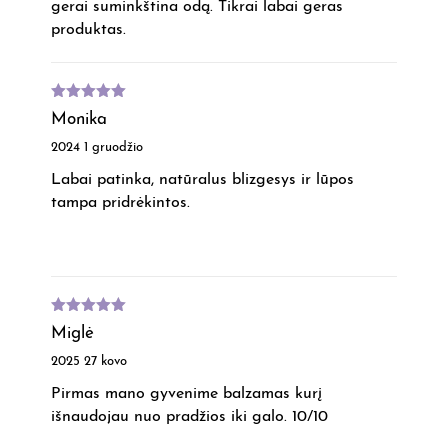
gerai suminkština odą. Tikrai labai geras
produktas.
Įvertinimas
Monika
:
5
iš 5
2024 1 gruodžio
Labai patinka, natūralus blizgesys ir lūpos
tampa pridrėkintos.
Įvertinimas
Miglė
:
5
iš 5
2025 27 kovo
Pirmas mano gyvenime balzamas kurį
išnaudojau nuo pradžios iki galo. 10/10