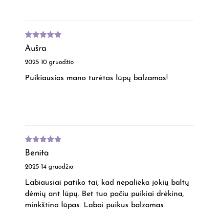
Įvertinimas
Aušra
:
5
iš 5
2025 10 gruodžio
Puikiausias mano turėtas lūpų balzamas!
Įvertinimas
Benita
:
5
iš 5
2025 14 gruodžio
Labiausiai patiko tai, kad nepalieka jokių baltų
dėmių ant lūpų. Bet tuo pačiu puikiai drėkina,
minkština lūpas. Labai puikus balzamas.