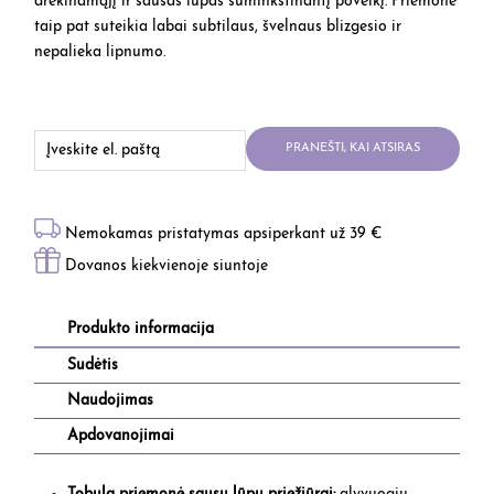
drėkinamąjį ir sausas lūpas suminkštinantį poveikį. Priemonė
taip pat suteikia labai subtilaus, švelnaus blizgesio ir
nepalieka lipnumo.
PRANEŠTI, KAI ATSIRAS
Nemokamas pristatymas apsiperkant už 39 €
Dovanos kiekvienoje siuntoje
Produkto informacija
Sudėtis
Naudojimas
Apdovanojimai