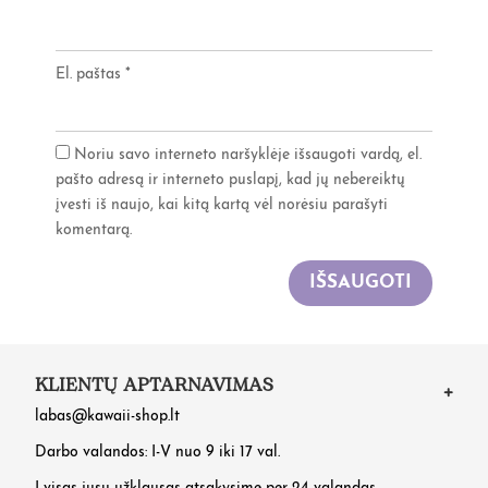
El. paštas
*
Noriu savo interneto naršyklėje išsaugoti vardą, el.
pašto adresą ir interneto puslapį, kad jų nebereiktų
įvesti iš naujo, kai kitą kartą vėl norėsiu parašyti
komentarą.
IŠSAUGOTI
KLIENTŲ APTARNAVIMAS
labas@kawaii-shop.lt
Darbo valandos: I-V nuo 9 iki 17 val.