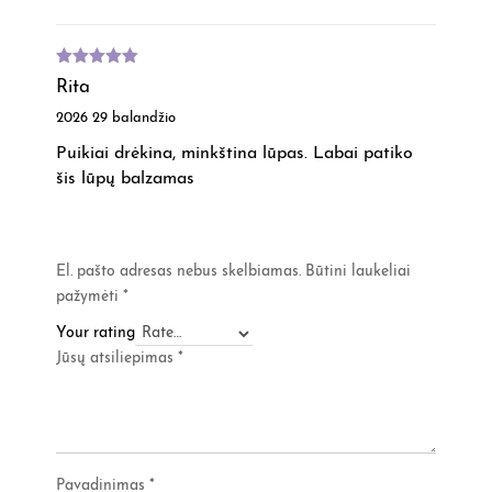
Įvertinimas
Rita
:
5
iš 5
2026 29 balandžio
Puikiai drėkina, minkština lūpas. Labai patiko
šis lūpų balzamas
El. pašto adresas nebus skelbiamas.
Būtini laukeliai
pažymėti
*
Your rating
Jūsų atsiliepimas
*
Pavadinimas
*