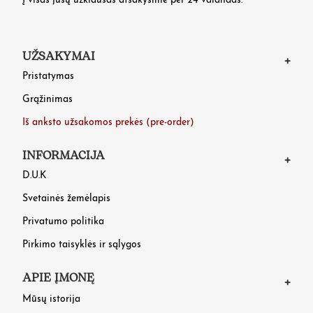
Į visas jusų užklausas atsakysime per 24 valandas.
UŽSAKYMAI
Pristatymas
Grąžinimas
Iš anksto užsakomos prekės (pre-order)
INFORMACIJA
D.U.K
Svetainės žemėlapis
Privatumo politika
Pirkimo taisyklės ir sąlygos
APIE ĮMONĘ
Mūsų istorija