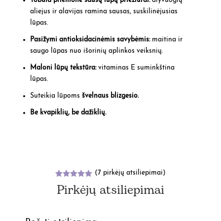
Tobula priemonė sausų lūpų priežiūrai:
alyvuogių
aliejus ir alavijas ramina sausas, suskilinėjusias
lūpas.
Pasižymi antioksidacinėmis savybėmis:
maitina ir
saugo lūpas nuo išorinių aplinkos veiksnių.
Maloni lūpų tekstūra:
vitaminas E suminkština
lūpas.
Suteikia lūpoms
švelnaus blizgesio.
Be kvapiklių, be dažiklių.
(
7
pirkėjų atsiliepimai)
Įvertinimas
Pirkėjų atsiliepimai
:
5.00
iš 5
(viso
įvertinimų:
)