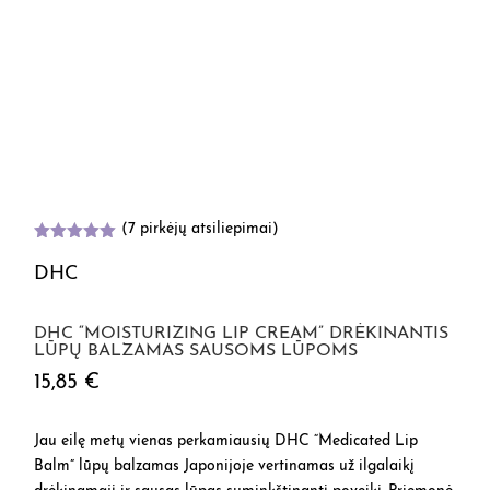
(
7
pirkėjų atsiliepimai)
Įvertinimas
:
5.00
iš 5
DHC
(viso
įvertinimų:
)
DHC “MOISTURIZING LIP CREAM” DRĖKINANTIS
LŪPŲ BALZAMAS SAUSOMS LŪPOMS
15,85
€
Jau eilę metų vienas perkamiausių DHC “Medicated Lip
Balm” lūpų balzamas Japonijoje vertinamas už ilgalaikį