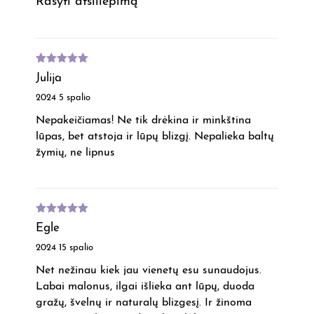
Rašyti atsiliepimą
Įvertinimas
Julija
:
5
iš 5
2024 5 spalio
Nepakeičiamas! Ne tik drėkina ir minkština
lūpas, bet atstoja ir lūpų blizgį. Nepalieka baltų
žymių, ne lipnus
Įvertinimas
Egle
:
5
iš 5
2024 15 spalio
Net nežinau kiek jau vienetų esu sunaudojus.
Labai malonus, ilgai išlieka ant lūpų, duoda
gražų, švelnų ir naturalų blizgesį. Ir žinoma