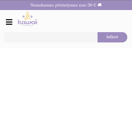
Nemokamas pristatymas nuo 39 € 🚚