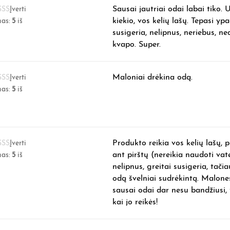
Sausai jautriai odai labai tiko. 
Įverti
kiekio, vos kelių lašų. Tepasi yp
mas:
5
iš
susigeria, nelipnus, neriebus, ne
kvapo. Super.
Maloniai drėkina odą.
Įverti
mas:
5
iš
Produkto reikia vos kelių lašų, pl
Įverti
ant pirštų (nereikia naudoti vat
mas:
5
iš
nelipnus, greitai susigeria, tači
odą švelniai sudrėkintą. Malone
sausai odai dar nesu bandžiusi, 
kai jo reikės!