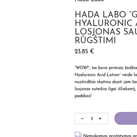
HADA LABO “
HYALURONIC A
LOSJONAS SA
RŪGŠTIMI
23,85
€
“WOW!”, tai buvo pirmieji žodžia
Hyaluronic Acid Lotion”
veido lo
nuoširdžiai skatinu duoti jam ša
losjonas suteikia ilgai išliekant
padėkos!
Nemokamas pristatymas aps