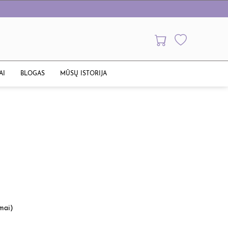
AI
BLOGAS
MŪSŲ ISTORIJA
imai)