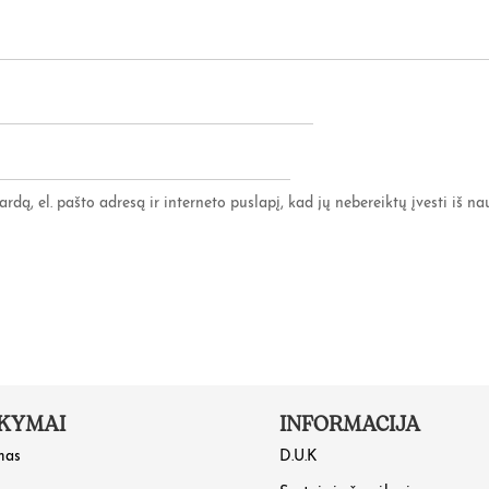
rdą, el. pašto adresą ir interneto puslapį, kad jų nebereiktų įvesti iš nau
KYMAI
INFORMACIJA
mas
D.U.K