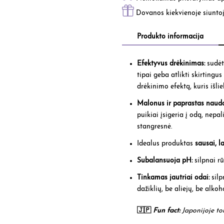
Dovanos kiekvienoje siunto
Produkto informacija
Efektyvus drėkinimas:
sudėt
tipai geba atlikti skirting
drėkinimo efektą, kuris išlie
Malonus ir paprastas naud
puikiai įsigeria į odą, nepa
stangresnė.
Idealus produktas
sausai,
l
Subalansuoja pH:
silpnai r
Tinkamas jautriai odai:
silp
dažiklių, be aliejų, be alko
🇯🇵
Fun fact:
Japonijoje ton