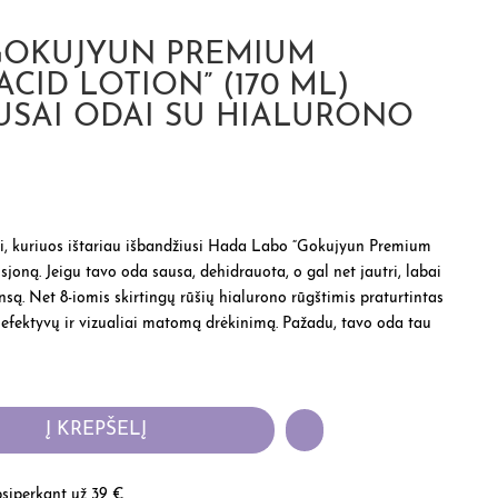
GOKUJYUN PREMIUM
CID LOTION” (170 ML)
USAI ODAI SU HIALURONO
i, kuriuos ištariau išbandžiusi
Hada Labo “Gokujyun Premium
sjoną. Jeigu tavo oda sausa, dehidrauota, o gal net jautri, labai
nsą. Net 8-iomis skirtingų rūšių hialurono rūgštimis praturtintas
į, efektyvų ir vizualiai matomą drėkinimą. Pažadu, tavo oda tau
Į KREPŠELĮ
iperkant už 39 €