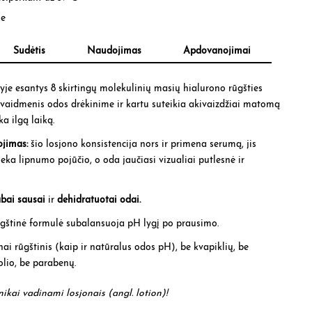
je
Sudėtis
Naudojimas
Apdovanojimai
yje esantys 8 skirtingų molekulinių masių hialurono rūgšties
us vaidmenis odos drėkinime ir kartu suteikia akivaizdžiai matomą
ka ilgą laiką.
ojimas:
šio losjono konsistencija nors ir primena serumą, jis
lieka lipnumo pojūčio, o oda jaučiasi vizualiai putlesnė ir
abai sausai
ir
dehidratuotai odai.
ūgštinė formulė subalansuoja pH lygį po prausimo.
nai rūgštinis (kaip ir natūralus odos pH), be kvapiklių, be
holio, be parabenų.
ikai vadinami losjonais (angl. lotion)!