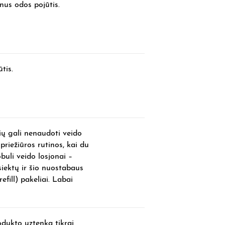
nus odos pojūtis.
tis.
ų gali nenaudoti veido
priežiūros rutinos, kai du
uli veido losjonai –
siektų ir šio nuostabaus
efill) pakeliai. Labai
dukto uztenka tikrai