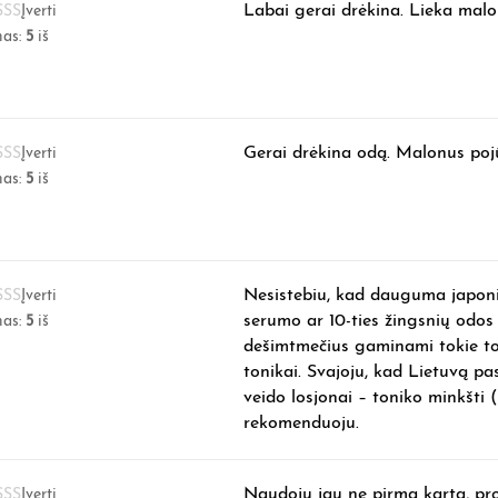
Labai gerai drėkina. Lieka malo
Įverti
mas:
5
iš
Gerai drėkina odą. Malonus pojū
Įverti
mas:
5
iš
Nesistebiu, kad dauguma japoni
Įverti
serumo ar 10-ties žingsnių odos 
mas:
5
iš
dešimtmečius gaminami tokie tob
tonikai. Svajoju, kad Lietuvą pa
veido losjonai – toniko minkšti (r
rekomenduoju.
Naudoju jau ne pirma karta, pro
Įverti