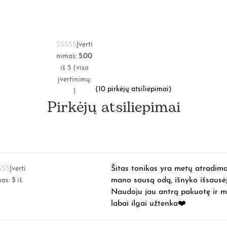
Įverti
nimas:
5.00
iš 5 (viso
įvertinimų:
(
10
pirkėjų atsiliepimai)
)
Pirkėjų atsiliepimai
Šitas tonikas yra metų atradima
Įverti
mano sausą odą, išnyko išsausė
mas:
5
iš
Naudoju jau antrą pakuotę ir m
labai ilgai užtenka❤️