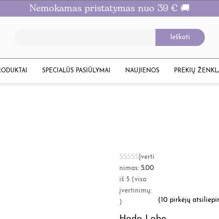
Nemokamas pristatymas nuo 39 € 🚚
RODUKTAI
SPECIALŪS PASIŪLYMAI
NAUJIENOS
PREKIŲ ŽENKL
Įverti
nimas:
5.00
iš 5 (viso
įvertinimų:
(
10
pirkėjų atsiliep
)
Hada Labo