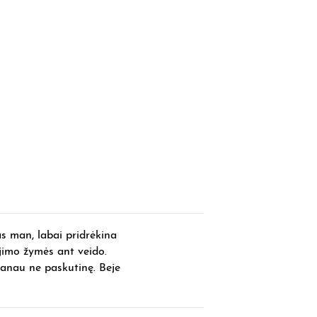
s man, labai pridrėkina
jimo žymės ant veido.
anau ne paskutinę. Beje