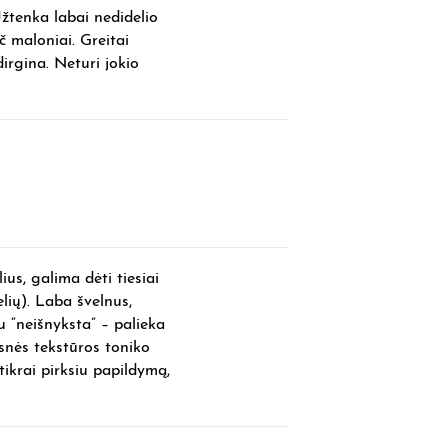
Užtenka labai nedidelio
ač maloniai. Greitai
dirgina. Neturi jokio
ius, galima dėti tiesiai
elių). Laba švelnus,
au “neišnyksta” – palieka
snės tekstūros toniko
tikrai pirksiu papildymą,