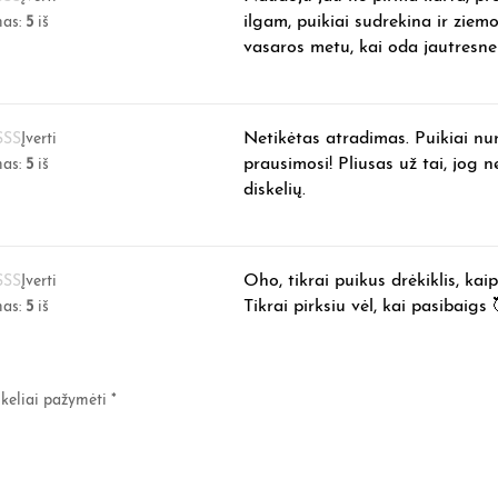
ilgam, puikiai sudrekina ir ziem
mas:
5
iš
vasaros metu, kai oda jautresne 
Netikėtas atradimas. Puikiai n
Įverti
prausimosi! Pliusas už tai, jog 
mas:
5
iš
diskelių.
Oho, tikrai puikus drėkiklis, kaip
Įverti
Tikrai pirksiu vėl, kai pasibaigs 
mas:
5
iš
ukeliai pažymėti
*