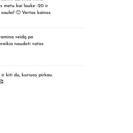
os metu kai lauke -20 ir
saulei! 🙂 Vertas kainos
uramina veidą po
nereikia naudoti vatos
 ir kiti du, kuriuos pirkau.
🥰