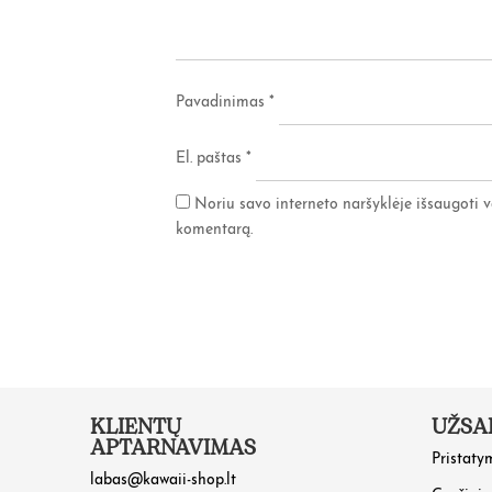
Pavadinimas
*
El. paštas
*
Noriu savo interneto naršyklėje išsaugoti va
komentarą.
KLIENTŲ
UŽSA
APTARNAVIMAS
Pristaty
labas@kawaii-shop.lt