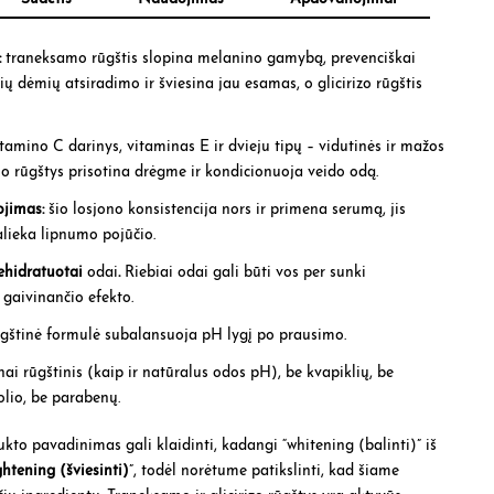
:
traneksamo rūgštis slopina melanino gamybą, prevenciškai
 dėmių atsiradimo ir šviesina jau esamas, o glicirizo rūgštis
itamino C darinys, vitaminas E ir dvieju tipų – vidutinės ir mažos
o rūgštys prisotina drėgme ir kondicionuoja veido odą.
ojimas:
šio losjono konsistencija nors ir primena serumą, jis
palieka lipnumo pojūčio.
dehidratuotai
odai
.
Riebiai odai gali būti vos per sunki
i gaivinančio efekto.
ūgštinė formulė subalansuoja pH lygį po prausimo.
nai rūgštinis (kaip ir natūralus odos pH), be kvapiklių, be
holio, be parabenų.
kto pavadinimas gali klaidinti, kadangi “whitening (balinti)” iš
ghtening (šviesinti)
”, todėl norėtume patikslinti, kad šiame