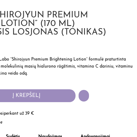
SHIROJYUN PREMIUM
LOTION” (170 ML)
IS LOSJONAS (TONIKAS)
Labo “Shirojyun Premium Brightening Lotion” formulė praturtinta
gų molekulinių masių hialurono rūgštimis, vitamino C dariniu, vitaminu
kina veido odą.
Į KREPŠELĮ
iperkant už 39 €
je
Sudėtis
Naudojimas
Apdovanojimai