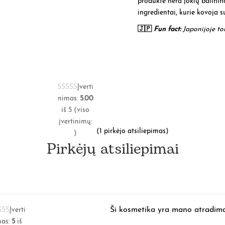
produkte nėra jokių balininč
ingredientai, kurie kovoja s
🇯🇵
Fun fact:
Japonijoje ton
Įverti
nimas:
5.00
iš 5 (viso
įvertinimų:
(
1
pirkėjo atsiliepimas)
)
Pirkėjų atsiliepimai
Ši kosmetika yra mano atradimas
Įverti
mas:
5
iš