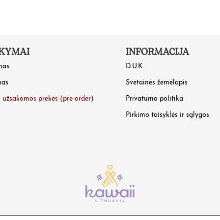
KYMAI
INFORMACIJA
mas
D.U.K
mas
Svetainės žemėlapis
o užsakomos prekės (pre-order)
Privatumo politika
Pirkimo taisyklės ir sąlygos