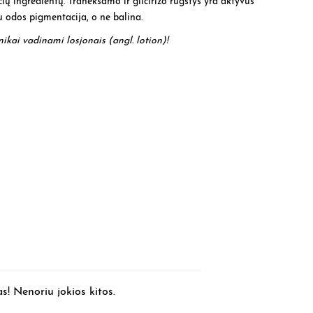
ių ingredientų. Traneksamo ir glicirizo rūgštys yra aktyvūs
u odos pigmentacija, o ne balina.
ikai vadinami losjonais (angl. lotion)!
! Nenoriu jokios kitos.