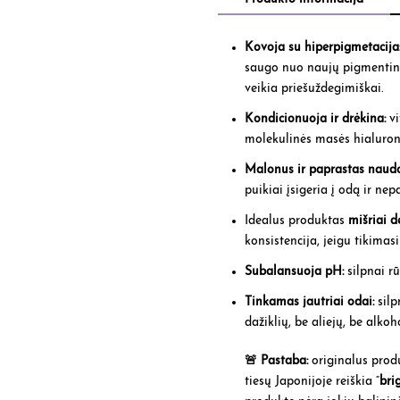
Kovoja su hiperpigmetacija
saugo nuo naujų pigmentinių
veikia priešuždegimiškai.
Kondicionuoja ir drėkina:
v
molekulinės masės hialuron
Malonus ir paprastas naud
puikiai įsigeria į odą ir ne
Idealus produktas
mišriai 
konsistencija, jeigu tikimas
Subalansuoja pH:
silpnai r
Tinkamas jautriai odai:
silp
dažiklių, be aliejų, be alko
🚨 Pastaba:
originalus produ
tiesų Japonijoje reiškia “
bri