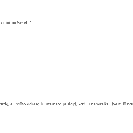
ukeliai pažymėti
*
rdą, el. pašto adresą ir interneto puslapį, kad jų nebereiktų įvesti iš nau