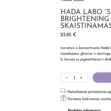
HADA LABO “
BRIGHTENING 
SKAISTINAMAS
23,85
€
Inovatyvi ir koncentruota Hada 
traneksamo, glicirizo ir skirtin
E, kovoja su pigmentacija ir drė
Nemokamas pristatymas aps
Dovanos kiekvienoje siunto
Produkto informacija