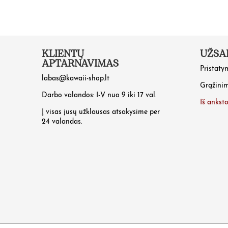
KLIENTŲ
UŽSA
APTARNAVIMAS
Pristaty
labas@kawaii-shop.lt
Grąžini
Darbo valandos: I-V nuo 9 iki 17 val.
Iš ankst
Į visas jusų užklausas atsakysime per
24 valandas.