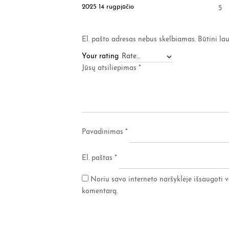
2025 14 rugpjūčio
5
El. pašto adresas nebus skelbiamas.
Būtini la
Your rating
Jūsų atsiliepimas
*
Pavadinimas
*
El. paštas
*
Noriu savo interneto naršyklėje išsaugoti va
komentarą.