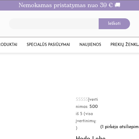
Nemokamas pristatymas nuo 39 € 🚚
RODUKTAI
SPECIALŪS PASIŪLYMAI
NAUJIENOS
PREKIŲ ŽENKL
Įverti
nimas:
5.00
iš 5 (viso
įvertinimų:
(
1
pirkėjo atsiliepi
)
Hada Labo