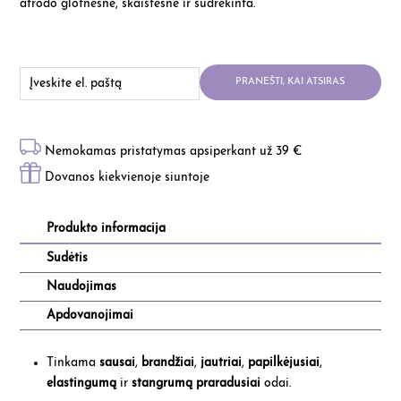
atrodo glotnesnė, skaistesnė ir sudrėkinta.
PRANEŠTI, KAI ATSIRAS
Nemokamas pristatymas apsiperkant už 39 €
Dovanos kiekvienoje siuntoje
Produkto informacija
Sudėtis
Naudojimas
Apdovanojimai
Tinkama
sausai
,
brandžiai
,
jautriai
,
papilkėjusiai
,
elastingumą
ir
stangrumą praradusiai
odai.