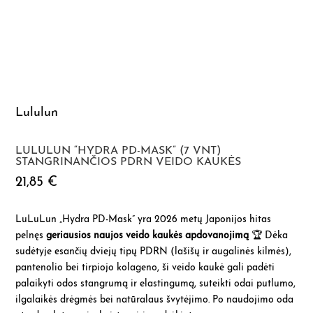
Lululun
LULULUN “HYDRA PD-MASK” (7 VNT)
STANGRINANČIOS PDRN VEIDO KAUKĖS
21,85
€
LuLuLun „Hydra PD-Mask” yra 2026 metų Japonijos hitas
pelnęs
geriausios naujos veido kaukės apdovanojimą
🏆 Dėka
sudėtyje esančių dviejų tipų PDRN (lašišų ir augalinės kilmės),
pantenolio bei tirpiojo kolageno, ši veido kaukė gali padėti
palaikyti odos stangrumą ir elastingumą, suteikti odai putlumo,
ilgalaikės drėgmės bei natūralaus švytėjimo. Po naudojimo oda