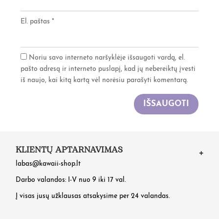
El. paštas
*
Noriu savo interneto naršyklėje išsaugoti vardą, el.
pašto adresą ir interneto puslapį, kad jų nebereiktų įvesti
iš naujo, kai kitą kartą vėl norėsiu parašyti komentarą.
IŠSAUGOTI
KLIENTŲ APTARNAVIMAS
labas@kawaii-shop.lt
Darbo valandos: I-V nuo 9 iki 17 val.
Į visas jusų užklausas atsakysime per 24 valandas.