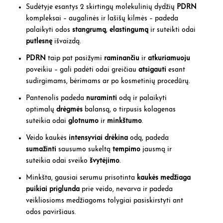
Sudėtyje esantys 2 skirtingų molekulinių dydžių
PDRN
kompleksai – augalinės ir lašišų kilmės – padeda
palaikyti odos
stangrumą
,
elastingumą
ir suteikti odai
putlesnę
išvaizdą.
PDRN
taip pat pasižymi
raminančiu
ir
atkuriamuoju
poveikiu – gali padėti odai greičiau
atsigauti
esant
sudirgimams, bėrimams ar po kosmetinių procedūrų.
Pantenolis padeda
nuraminti
odą ir palaikyti
optimalų
drėgmės
balansą, o tirpusis kolagenas
suteikia odai
glotnumo
ir
minkštumo
.
Veido kaukės
intensyviai drėkina
odą, padeda
sumažinti
sausumo sukeltą
tempimo
jausmą ir
suteikia odai sveiko
švytėjimo
.
Minkšta, gausiai serumu prisotinta
kaukės medžiaga
puikiai priglunda
prie veido, nevarva ir padeda
veikliosioms medžiagoms tolygiai pasiskirstyti ant
odos paviršiaus.