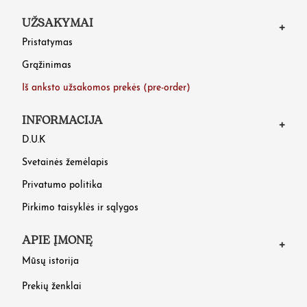
UŽSAKYMAI
Pristatymas
Grąžinimas
Iš anksto užsakomos prekės (pre-order)
INFORMACIJA
D.U.K
Svetainės žemėlapis
Privatumo politika
Pirkimo taisyklės ir sąlygos
APIE ĮMONĘ
Mūsų istorija
Prekių ženklai