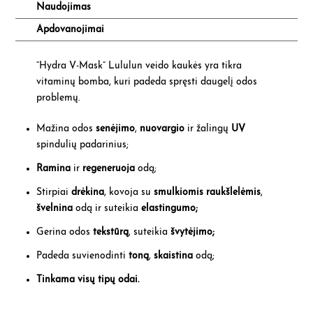
Naudojimas
Apdovanojimai
“Hydra V-Mask” Lululun veido kaukės yra tikra
vitaminų bomba, kuri padeda spręsti daugelį odos
problemų.
Mažina odos
senėjimo
,
nuovargio
ir žalingų
UV
spindulių padarinius;
Ramina
ir
regeneruoja
odą;
Stirpiai
drėkina
, kovoja su
smulkiomis raukšlelėmis
,
švelnina
odą ir suteikia
elastingumo;
Gerina odos
tekstūrą
, suteikia
švytėjimo;
Padeda suvienodinti
toną
,
skaistina
odą;
Tinkama visų tipų odai.