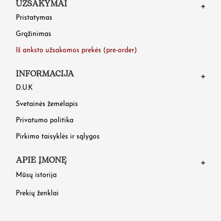
UŽSAKYMAI
Pristatymas
Grąžinimas
Iš anksto užsakomos prekės (pre-order)
INFORMACIJA
D.U.K
Svetainės žemėlapis
Privatumo politika
Pirkimo taisyklės ir sąlygos
APIE ĮMONĘ
Mūsų istorija
Prekių ženklai