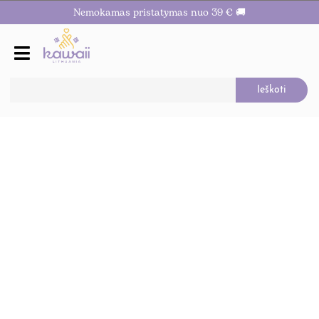
Nemokamas pristatymas nuo 39 € 🚚