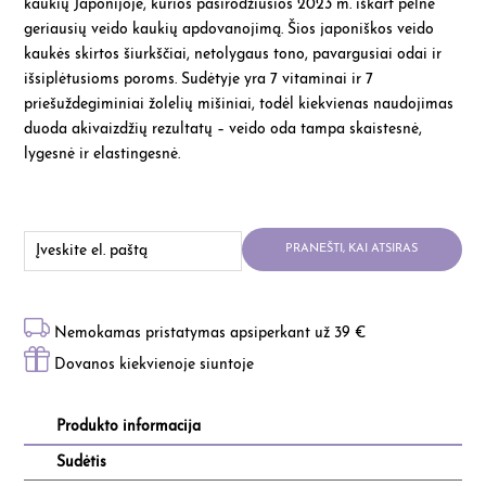
kaukių Japonijoje, kurios pasirodžiusios 2023 m. iškart pelnė
geriausių veido kaukių apdovanojimą. Šios japoniškos veido
kaukės skirtos šiurkščiai, netolygaus tono, pavargusiai odai ir
išsiplėtusioms poroms. Sudėtyje yra 7 vitaminai ir 7
priešuždegiminiai žolelių mišiniai, todėl kiekvienas naudojimas
duoda akivaizdžių rezultatų – veido oda tampa skaistesnė,
lygesnė ir elastingesnė.
PRANEŠTI, KAI ATSIRAS
Nemokamas pristatymas apsiperkant už 39 €
Dovanos kiekvienoje siuntoje
Produkto informacija
Sudėtis