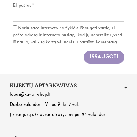
El. paštas
*
Noriu savo interneto naršyklėje išsaugoti vardą, el.
pašto adresą ir interneto puslapį, kad jų nebereiktų įvesti
iš naujo, kai kitą kartą vėl norėsiu parašyti komentarą.
IŠSAUGOTI
KLIENTŲ APTARNAVIMAS
labas@kawaii-shop.lt
Darbo valandos: I-V nuo 9 iki 17 val.
Į visas jusų užklausas atsakysime per 24 valandas.