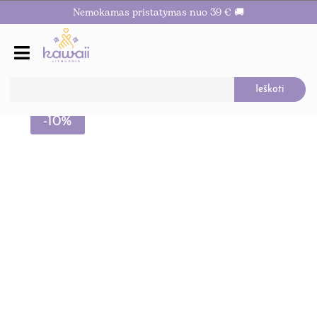
Nemokamas pristatymas nuo 39 € 🚚
-10%