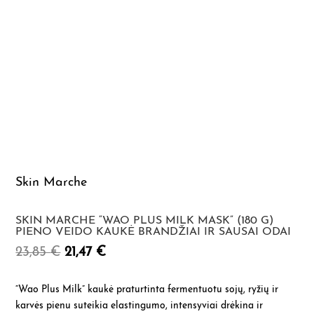
Skin Marche
SKIN MARCHE “WAO PLUS MILK MASK” (180 G)
PIENO VEIDO KAUKĖ BRANDŽIAI IR SAUSAI ODAI
Original
Current
23,85
€
21,47
€
price
price
was:
is:
“Wao Plus Milk”
kaukė praturtinta fermentuotu sojų, ryžių ir
23,85 €.
21,47 €.
karvės pienu suteikia elastingumo, intensyviai drėkina ir