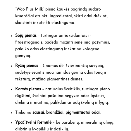
“Wao Plus Milk”
pieno kaukės pagrindą sudaro
kruopščiai atrinkti ingredientai, skirti odai drėkinti,
skaistinti ir suteikti elastingumo.
Sojų pienas
– turtingas antioksidantais ir
fitoestrogenais, padeda mažinti senėjimo požymius,
palaiko odos elastingumą ir skatina kolageno
gamybą.
Ryžių pienas
– žinomas dėl šviesinančių savybių,
sudėtyje esantis niacinamidas gerina odos toną ir
tekstūrą, mažina pigmentines dėmes.
Karvės pienas
– natūralus šveitiklis, turtingas pieno
rūgštimi, švelniai pašalina negyvas odos ląsteles,
drėkina ir maitina, palikdamas odą švelnią ir lygią.
Tinkama
sausai, brandžiai, pigmentuotai odai.
Ypač švelni formulė
– be parabenų, mineralinių aliejų,
dirbtinių kvapiklių ir dažiklių.