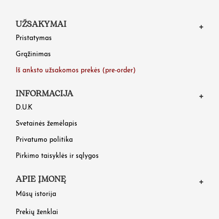
UŽSAKYMAI
Pristatymas
Grąžinimas
Iš anksto užsakomos prekės (pre-order)
INFORMACIJA
D.U.K
Svetainės žemėlapis
Privatumo politika
Pirkimo taisyklės ir sąlygos
APIE ĮMONĘ
Mūsų istorija
Prekių ženklai