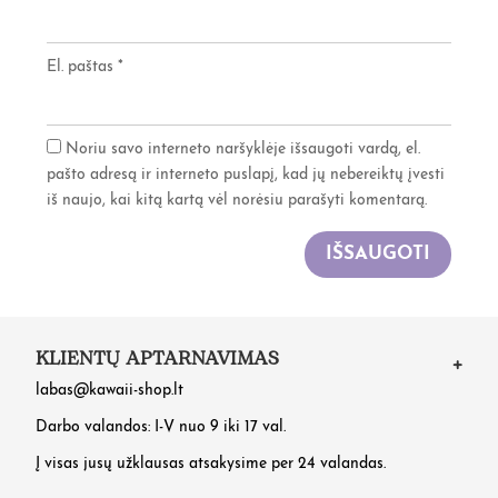
El. paštas
*
Noriu savo interneto naršyklėje išsaugoti vardą, el.
pašto adresą ir interneto puslapį, kad jų nebereiktų įvesti
iš naujo, kai kitą kartą vėl norėsiu parašyti komentarą.
IŠSAUGOTI
KLIENTŲ APTARNAVIMAS
labas@kawaii-shop.lt
Darbo valandos: I-V nuo 9 iki 17 val.
Į visas jusų užklausas atsakysime per 24 valandas.