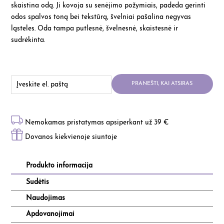
skaistina odą. Ji kovoja su senėjimo požymiais, padeda gerinti
odos spalvos toną bei tekstūrą, švelniai pašalina negyvas
ląsteles. Oda tampa putlesnė, švelnesnė, skaistesnė ir
sudrėkinta.
PRANEŠTI, KAI ATSIRAS
Nemokamas pristatymas apsiperkant už 39 €
Dovanos kiekvienoje siuntoje
Produkto informacija
Sudėtis
Naudojimas
Apdovanojimai