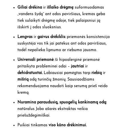
Giliai drėkina
ir
išlaiko drėgmę:
suformuodamas
„vandens šydą“ ant odos paviršiaus, kremas geba
tiek sulaikyti drėgmę odoje, tiek palaipsniui ją
išskirti į odos sluoksnius.
Lengvas
ir
gaivus drėkiklis:
priemonės konsistencija
suskystėja vos tik jai patekus ant odos paviršiaus,
todėl nepalieka lipnumo ar riebumo jausmo.
Universali priemonė:
ši hipoalerginė priemonė
pritaikyta probleminei odai –
jautriai
ir
dehidratuotai
.
Labiausiai pamėgtas tarp
riebią
ir
mišrią
odą turinčių žmonių. Sausiaodžiams
rekomenduojama naudoti kaip serumą prieš veido
kremą.
Nuramina paraudusią, spuogelių kankinamą odą:
natūralus Jobo ašarės ekstraktas veikia
priešuždegimiškai.
Puikiai tinkamas
viso kūno drėkinimui.