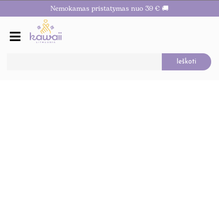
Nemokamas pristatymas nuo 39 € 🚚