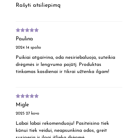
Rašyti atsiliepimą
Įvertinimas
Paulina
:
5
iš 5
2024 14 spalio
Puikiai atgaivina, oda nesiriebaluoja, suteikia
drėgmės ir lengvumo pojūtį. Produktas
tinkamas kasdienai ir tikrai užtenka ilgam!
Įvertinimas
Migle
:
5
iš 5
2025 27 kovo
Labai labai rekomenduoju! Pasiteisino tiek
kūnui tiek veidui, neapsunkina odos, greit
susigeria ir ilgai išlieka drėgmė