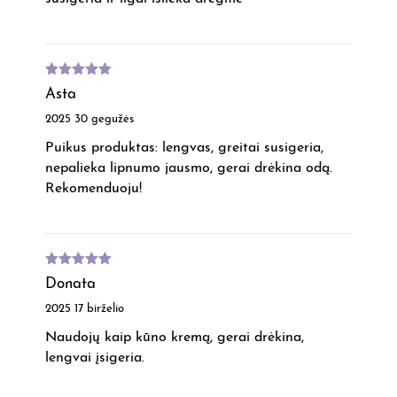
Įvertinimas
Asta
:
5
iš 5
2025 30 gegužės
Puikus produktas: lengvas, greitai susigeria,
nepalieka lipnumo jausmo, gerai drėkina odą.
Rekomenduoju!
Įvertinimas
Donata
:
5
iš 5
2025 17 birželio
Naudojų kaip kūno kremą, gerai drėkina,
lengvai įsigeria.