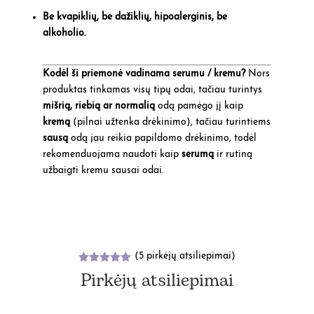
Be kvapiklių, be dažiklių, hipoalerginis, be
alkoholio.
Kodėl ši priemonė vadinama serumu / kremu?
Nors
produktas tinkamas visų tipų odai, tačiau turintys
mišrią, riebią ar normalią
odą pamėgo jį kaip
kremą
(pilnai užtenka drėkinimo), tačiau turintiems
sausą
odą jau reikia papildomo drėkinimo, todėl
rekomenduojama naudoti kaip
serumą
ir rutiną
užbaigti kremu sausai odai.
(
5
pirkėjų atsiliepimai)
Įvertinimas
Pirkėjų atsiliepimai
:
5.00
iš 5
(viso
įvertinimų:
)