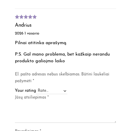
Įvertinimas
Andrius
:
5
iš 5
2026 1 vasario
Pilnai atitinka aprašymą.
P.S. Gal mano problema, bet kažkaip nerandu
produkto galiojmo laiko
El. pašto adresas nebus skelbiamas.
Būtini laukeliai
pažymėti
*
Your rating
Jūsų atsiliepimas
*