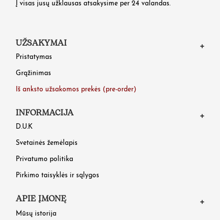
Į visas jusų užklausas atsakysime per 24 valandas.
UŽSAKYMAI
Pristatymas
Grąžinimas
Iš anksto užsakomos prekės (pre-order)
INFORMACIJA
D.U.K
Svetainės žemėlapis
Privatumo politika
Pirkimo taisyklės ir sąlygos
APIE ĮMONĘ
Mūsų istorija