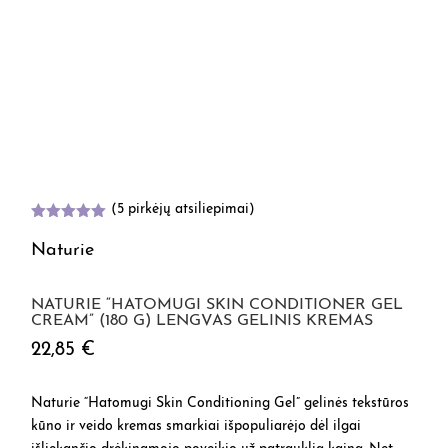
(
5
pirkėjų atsiliepimai)
Įvertinimas
:
5.00
iš 5
Naturie
(viso
įvertinimų:
)
NATURIE “HATOMUGI SKIN CONDITIONER GEL
CREAM” (180 G) LENGVAS GELINIS KREMAS
22,85
€
Naturie
“Hatomugi Skin Conditioning Gel” gelinės tekstūros
kūno ir veido kremas smarkiai išpopuliarėjo dėl ilgai