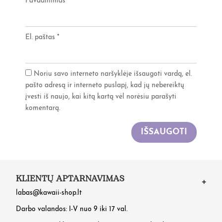
Pavadinimas
*
El. paštas
*
Noriu savo interneto naršyklėje išsaugoti vardą, el.
pašto adresą ir interneto puslapį, kad jų nebereiktų
įvesti iš naujo, kai kitą kartą vėl norėsiu parašyti
komentarą.
IŠSAUGOTI
KLIENTŲ APTARNAVIMAS
labas@kawaii-shop.lt
Darbo valandos: I-V nuo 9 iki 17 val.