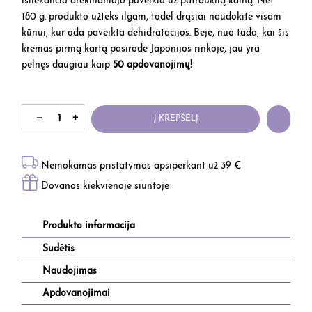
išliekančio drėkinamojo poveikio už patrauklią kainą. Net
180 g. produkto užteks ilgam, todėl drąsiai naudokite visam
kūnui, kur oda paveikta dehidratacijos. Beje, nuo tada, kai šis
kremas pirmą kartą pasirodė Japonijos rinkoje, jau yra
pelnęs daugiau kaip
50 apdovanojimų!
Į KREPŠELĮ
Nemokamas pristatymas apsiperkant už 39 €
Dovanos kiekvienoje siuntoje
Produkto informacija
Sudėtis
Naudojimas
Apdovanojimai